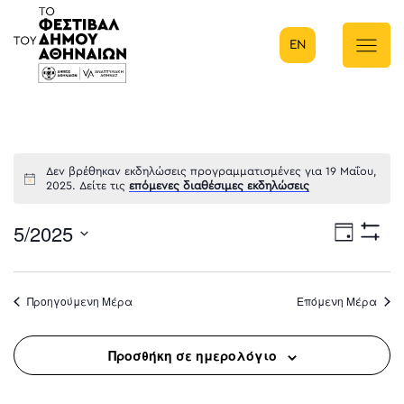
EN
Κύρια πλοήγηση
Δεν βρέθηκαν εκδηλώσεις προγραμματισμένες για 19 Μαΐου,
2025. Δείτε τις
επόμενες διαθέσιμες εκδηλώσεις
5/2025
Eve
Ημέρα
Show
Select
Filters
Vie
date.
Προηγούμενη Μέρα
Επόμενη Μέρα
Nav
Προσθήκη σε ημερολόγιο