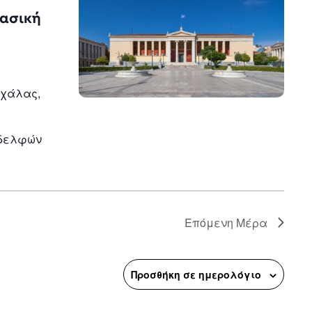
n
λασική
οχάλας,
αδελφών
Επόμενη Μέρα
Προσθήκη σε ημερολόγιο