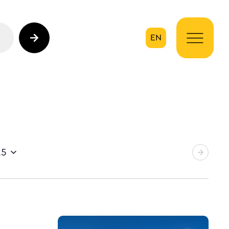
EN
ηση
25