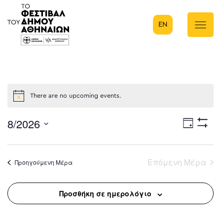
EN
Κύρια πλοήγηση
There are no upcoming events.
8/2026
Eve
Ημέρα
Show
Select
Filters
Vie
date.
Επόμενη Μέρα
Προηγούμενη Μέρα
Nav
Προσθήκη σε ημερολόγιο