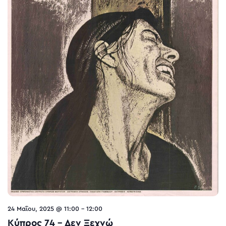
24 Μαΐου, 2025 @ 11:00
-
12:00
Κύπρος 74 – Δεν Ξεχνώ