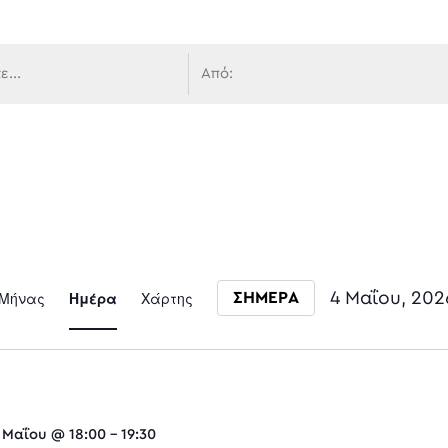
 πλοήγ
Event
Μήνας
Ημέρα
Χάρτης
4 Μαΐου, 202
ΣΗΜΕΡΑ
Select date.
Views
 Μαΐου @ 18:00
-
19:30