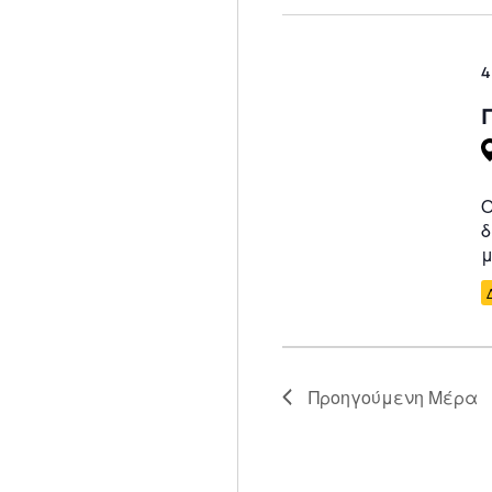
4
Ο
δ
μ
Προηγούμενη Μέρα