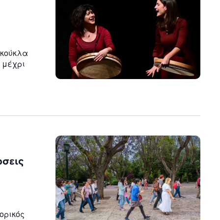
n
 κούκλα
 μέχρι
ώσεις
τορικός