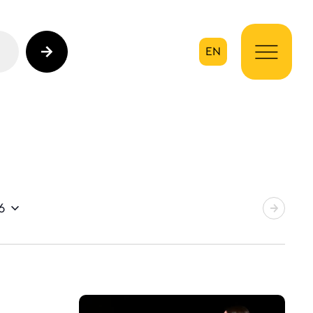
EN
ηση
6