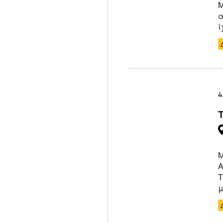
Μ
α
ί
4
Μ
Α
Τ
μ