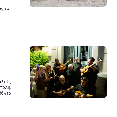
ας τα
αλιάς
πολη.
 βόλτα