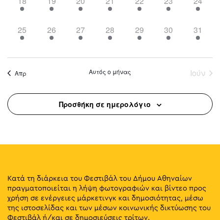
8
9
9
9
7
11
14
18
19
20
21
22
23
24
events,
events,
events,
events,
events,
events,
events,
12
12
12
13
11
15
7
25
26
27
28
29
30
31
events,
events,
events,
events,
events,
events,
events,
Αυτός ο μήνας
Ιούν
Απρ
Προσθήκη σε ημερολόγιο
Κατά τη διάρκεια του Φεστιβάλ του Δήμου Αθηναίων
πραγματοποιείται η λήψη φωτογραφιών και βίντεο προς
χρήση σε ενέργειες μάρκετινγκ και δημοσιότητας, μέσω
της ιστοσελίδας και των μέσων κοινωνικής δικτύωσης του
Φεστιβάλ ή/και σε δημοσιεύσεις τρίτων.