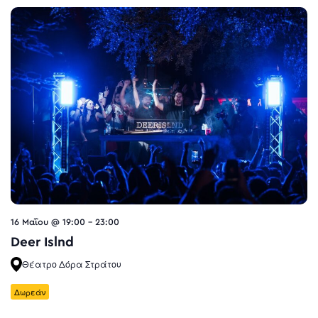
16 Μαΐου @ 19:00
-
23:00
Deer Islnd
Θέατρο Δόρα Στράτου
Δωρεάν