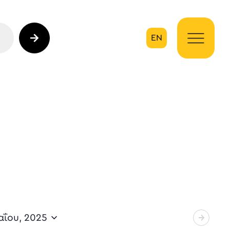
EN
ηση
αΐου, 2025