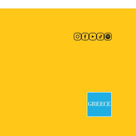
18:00
-
19:30
ΜΑΪ
24
Ιστορικός Περίπατος
Εθνικό Αρχαιολογικό Μουσείο
Πατησίων 44, Αθήνα
18:30
-
20:00
ΜΑΪ
24
Μύθοι της Πόλης από την
Αρχαιότητα έως Σήμερα
Ιερός Ναός Αγίας Μαρίνας
Αγίας
Μαρίνας 1, Αθήνα
20:00
ΜΑΪ
24
Όλο το MOMus-Μουσείο
Άλεξ Μυλωνά με μία
Επίσκεψη
MOMus-Μουσείο Άλεξ Μυλωνά
Πλατεία Αγίων Ασωμάτων 5,
Αθήνα
10:30
-
11:30
ΜΑΪ