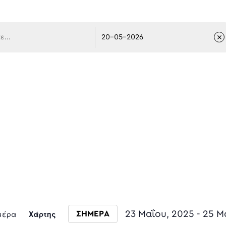
 πλοήγ
Event
μέρα
Χάρτης
23 Μαΐου, 2025
 - 
25 Μ
ΣΗΜΕΡΑ
Select date.