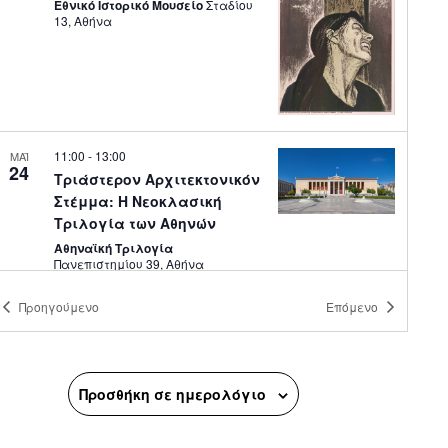
Εθνικό Ιστορικό Μουσείο
Σταδίου
13, Αθήνα
11:00
-
13:00
ΜΑΪ
24
Τριάστερον Αρχιτεκτονικόν
Στέμμα: Η Νεοκλασική
Τριλογία των Αθηνών
Αθηναϊκή Τριλογία
Πανεπιστημίου 39, Αθήνα
Προηγούμενο
Επόμενο
11:00
-
13:30
ΜΑΪ
24
Δεκεμβριανά – Η Μάχη
στου Μακρυγιάννη
Ζάππειο Μέγαρο
Zappeion Hall,
Προσθήκη σε ημερολόγιο
Αθήνα