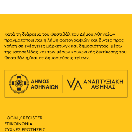
8
Ξενάγηση στον Σύλλογο των Αθηναίων και Oμιλία με
Θέμα: Αθηναϊκή Μετοικεσία
Κέκροπος 10, Αθήνα
Σύλλογος των Αθηναίων
19:30
-
23:00
ΜΑΪ
8
Κατά τη διάρκεια του Φεστιβάλ του Δήμου Αθηναίων
Αγία Φανφάρα και DJ Spery
πραγματοποιείται η λήψη φωτογραφιών και βίντεο προς
Πλατεία Μοναστηρακίου, Αθήνα
Πλατεία Μοναστηρακίου
χρήση σε ενέργειες μάρκετινγκ και δημοσιότητας, μέσω
της ιστοσελίδας και των μέσων κοινωνικής δικτύωσης του
19:30
-
23:00
ΜΑΪ
Φεστιβάλ ή/και σε δημοσιεύσεις τρίτων.
8
Midnight Express: Μad Μax
Λόφος Νυμφών, Αθήνα
Εθνικό Αστεροσκοπείο Αθηνών
19:30
-
23:00
ΜΑΪ
8
CONQUISTADORS
Λένορμαν 244, Αθήνα
Πολιτιστικός Χώρος Macart
20:00
-
23:00
ΜΑΪ
8
LOGIN / REGISTER
Βασίλης Καρακατσάνης: Αστικά Εργαλεία
ΕΠΙΚΟΙΝΩΝΙΑ
Ιπποκράτους 121, Αθήνα
GenesisGallery
ΣΥΧΝΕΣ ΕΡΩΤΗΣΕΙΣ