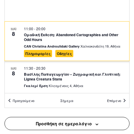
11:00
-
20:00
ΜΑΪ
8
Ομαδική Έκθεση: Abandoned Cartographies and Other
Odd Hours
Χαλκοκονδύλη 19, Αθήνα
CAN Christina Androulidaki Gallery
Πληροφορίες
Οδηγίες
11:30
-
20:30
ΜΑΪ
8
Βασίλης Παπαγεωργίου – Ζωγραφική και Γλυπτική:
Lignea Creatura Stans
Κλεομένους 4, Αθήνα
Γκαλερί Έρση
Προηγούμενο
Σήμερα
Επόμενο
18:00
-
21:00
ΜΑΪ
8
Evi Papagianni: A Finding Place
Καισαρείας 18-20, Αθήνα
Mosaico Fine Art Studio
Προσθήκη σε ημερολόγιο
18:30
-
20:00
ΜΑΪ