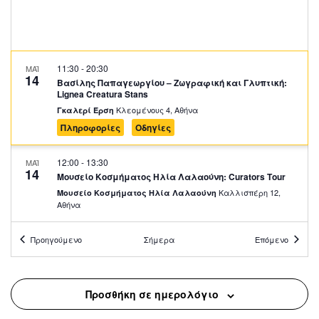
11:30
-
20:30
ΜΑΪ
14
Βασίλης Παπαγεωργίου – Ζωγραφική και Γλυπτική:
Lignea Creatura Stans
Κλεομένους 4, Αθήνα
Γκαλερί Έρση
Πληροφορίες
Οδηγίες
12:00
-
13:30
ΜΑΪ
14
Μουσείο Κοσμήματος Ηλία Λαλαούνη: Curators Tour
Καλλισπέρη 12,
Μουσείο Κοσμήματος Ηλία Λαλαούνη
Αθήνα
Προηγούμενο
Σήμερα
Επόμενο
12:30
-
13:30
ΜΑΪ
14
Κύπρος 74 – Δεν Ξεχνώ
Σταδίου 13, Αθήνα
Εθνικό Ιστορικό Μουσείο
Προσθήκη σε ημερολόγιο
18:30
-
20:30
ΜΑΪ