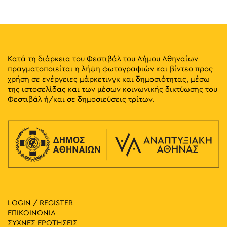
14
Fitness Sessions
Πάρκο Ελευθερίας, Αθήνα
Πάρκο Ελευθερίας
19:00
-
20:30
ΜΑΪ
14
Παραμύθια στην Πλατεία: Νάγια Οικονομοπούλου –
Κατά τη διάρκεια του Φεστιβάλ του Δήμου Αθηναίων
Μαρία Γεωργοπούλου
πραγματοποιείται η λήψη φωτογραφιών και βίντεο προς
Πλατεία Αγίου Παύλου, Αθήνα
Πλατεία Αγίου Παύλου
χρήση σε ενέργειες μάρκετινγκ και δημοσιότητας, μέσω
της ιστοσελίδας και των μέσων κοινωνικής δικτύωσης του
20:00
-
23:00
ΜΑΪ
Φεστιβάλ ή/και σε δημοσιεύσεις τρίτων.
14
Leonard Cohen Tribute
Athens Book Space, Αθήνα
Athens Book Space
10:00
-
18:00
ΜΑΪ
15
CONQUISTADORS
Λένορμαν 244, Αθήνα
Πολιτιστικός Χώρος Macart
11:00
-
20:30
ΜΑΪ
15
LOGIN / REGISTER
Γιώργος Γύζης: Clippings: Athens
ΕΠΙΚΟΙΝΩΝΙΑ
Ακαδημίας 6, Αθήνα
Εικαστικός Κύκλος ΔΛ
ΣΥΧΝΕΣ ΕΡΩΤΗΣΕΙΣ