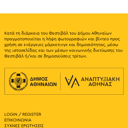
11
Οι Βαλίτσες των Σκιών Αφηγούνται
Μουσείο Ελληνικών Λαϊκών Μουσικών Οργάνων "Φοίβος
Διογένους 1,
Ανωγειανάκης" – Κέντρο Εθνομουσικολογίας
Αθήνα
Κατά τη διάρκεια του Φεστιβάλ του Δήμου Αθηναίων
13:00
-
14:00
ΜΑΪ
11
πραγματοποιείται η λήψη φωτογραφιών και βίντεο προς
Ξενάγηση στο Μουσείο Μαρία Κάλλας
χρήση σε ενέργειες μάρκετινγκ και δημοσιότητας, μέσω
Μητροπόλεως 44, Αθήνα
Μουσείο Μαρία Κάλλας
της ιστοσελίδας και των μέσων κοινωνικής δικτύωσης του
Φεστιβάλ ή/και σε δημοσιεύσεις τρίτων.
14:00
-
15:00
ΜΑΪ
11
Περιήγηση στο Πολεμικό Μουσείο για Ενήλικες
Ριζάρη 2-4, Αθήνα
Πολεμικό Μουσείο
17:00
-
23:00
ΜΑΪ
11
Πρωτογένους Spring City
Πρωτογένους, Αθήνα
Πρωτογένους
LOGIN / REGISTER
18:00
-
19:00
ΜΑΪ
11
ΕΠΙΚΟΙΝΩΝΙΑ
Παραμύθια στο Πάρκο: Ταξιάρχης Μπεληγιάννης
ΣΥΧΝΕΣ ΕΡΩΤΗΣΕΙΣ