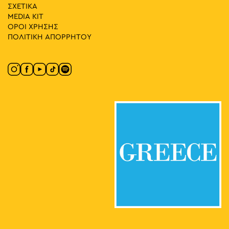
Ριζάρη 5, Αθήνα
Πάρκο Ριζάρη
ΣΧΕΤΙΚΑ
MEDIA ΚIT
ΟΡΟΙ ΧΡΗΣΗΣ
18:00
-
19:30
ΜΑΪ
11
ΠΟΛΙΤΙΚΗ ΑΠΟΡΡΗΤΟΥ
Περίπατος Μαθητείας: 20 και 1 Στάσεις
Βασ. Αμαλίας 1, Αθήνα
Εθνικός Κήπος
18:00
-
23:00
ΜΑΪ
11
Athens Cocktails
Νηρηίδων 12, Αθήνα
Ιαπωνικό Πάρκο Αθήνας
10:00
-
18:00
ΜΑΪ
12
CONQUISTADORS
Λένορμαν 244, Αθήνα
Πολιτιστικός Χώρος Macart
11:30
-
20:30
ΜΑΪ
12
Βασίλης Παπαγεωργίου – Ζωγραφική και Γλυπτική:
Lignea Creatura Stans
Κλεομένους 4, Αθήνα
Γκαλερί Έρση