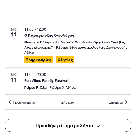
11:00
-
12:00
ΜΑΪ
11
Ο Καραγκιόζης Οικολόγος
Μουσείο Ελληνικών Λαϊκών Μουσικών Οργάνων "Φοίβος
Διογένους 1,
Ανωγειανάκης" – Κέντρο Εθνομουσικολογίας
Αθήνα
Πληροφορίες
Οδηγίες
11:00
-
20:00
ΜΑΪ
11
Fun Vibes Family Festival
Ριζάρη 5, Αθήνα
Πάρκο Ριζάρη
Προηγούμενο
Σήμερα
Επόμενο
12:00
-
13:00
ΜΑΪ
11
Περιήγηση στο Πολεμικό Μουσείο για Παιδιά
Ριζάρη 2-4, Αθήνα
Πολεμικό Μουσείο
Προσθήκη σε ημερολόγιο
12:00
-
15:00
ΜΑΪ