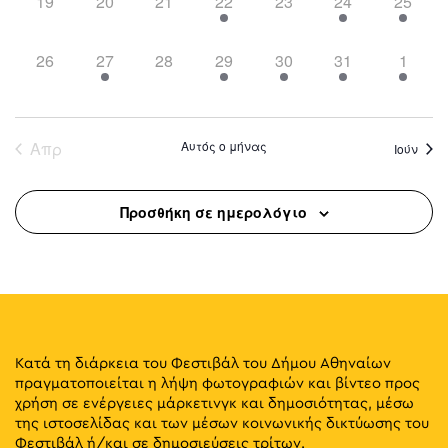
0
0
0
2
0
2
1
19
20
21
22
23
24
25
events,
events,
events,
events,
events,
events,
event,
0
1
0
1
3
4
1
26
27
28
29
30
31
1
events,
event,
events,
event,
events,
events,
event,
Απρ
Αυτός ο μήνας
Ιούν
Προσθήκη σε ημερολόγιο
Κατά τη διάρκεια του Φεστιβάλ του Δήμου Αθηναίων
πραγματοποιείται η λήψη φωτογραφιών και βίντεο προς
χρήση σε ενέργειες μάρκετινγκ και δημοσιότητας, μέσω
της ιστοσελίδας και των μέσων κοινωνικής δικτύωσης του
Φεστιβάλ ή/και σε δημοσιεύσεις τρίτων.