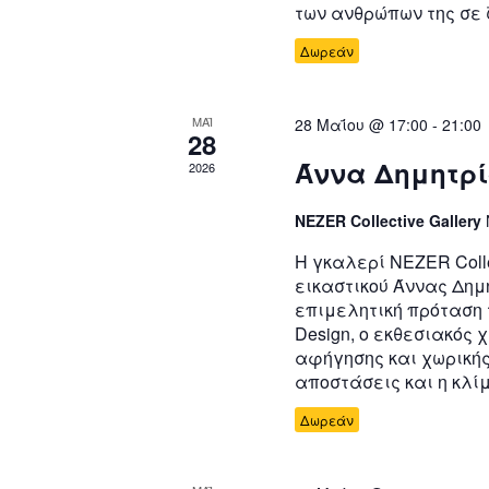
των ανθρώπων της σε 
Δωρεάν
ΜΑΪ
28 Μαΐου @ 17:00
-
21:00
28
Άννα Δημητρίο
2026
NEZER Collective Gallery
H γκαλερί NEZER Colle
εικαστικού Άννας Δημη
επιμελητική πρόταση 
Design, ο εκθεσιακός
αφήγησης και χωρικής
αποστάσεις και η κλί
Δωρεάν