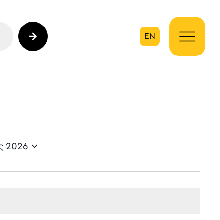
EN
ηση
ς 2026