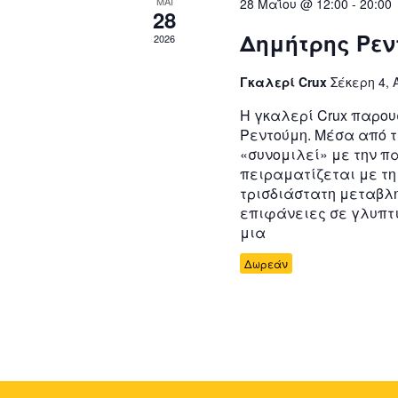
ΜΑΪ
28 Μαΐου @ 12:00
-
20:00
28
Δημήτρης Ρεν
2026
Γκαλερί Crux
Σέκερη 4,
Η γκαλερί Crux παρου
Ρεντούμη. Μέσα από τ
«συνομιλεί» με την π
πειραματίζεται με τη
τρισδιάστατη μεταβλη
επιφάνειες σε γλυπτ
μια
Δωρεάν