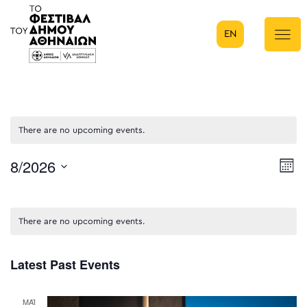
EN
Κύρια πλοήγηση
There are no upcoming events.
8/2026
E
Μήν
Select
V
date.
N
There are no upcoming events.
Latest Past Events
ΜΑΪ