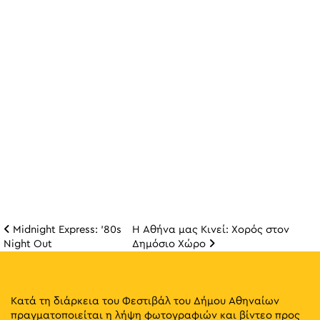
Midnight Express: ’80s
Η Αθήνα μας Κινεί: Χορός στον
Πλοήγηση άρθρω
Night Out
Δημόσιο Χώρο
Κατά τη διάρκεια του Φεστιβάλ του Δήμου Αθηναίων
πραγματοποιείται η λήψη φωτογραφιών και βίντεο προς