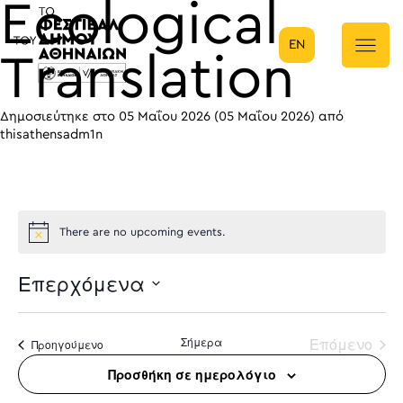
Ecological
EN
Κύρια πλοήγηση
Translation
Δημοσιεύτηκε στο
05 Μαΐου 2026
(05 Μαΐου 2026)
από
thisathensadm1n
There are no upcoming events.
Επερχόμενα
Select
date.
Σήμερα
Επόμενο
Προηγούμενο
Προσθήκη σε ημερολόγιο