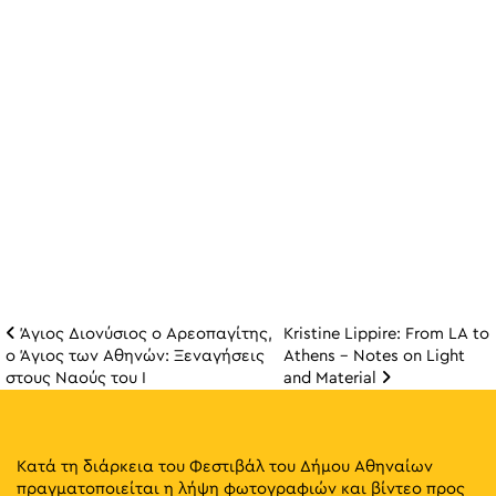
Άγιος Διονύσιος ο Αρεοπαγίτης,
Kristine Lippire: From LA to
Πλοήγηση άρθρω
ο Άγιος των Αθηνών: Ξεναγήσεις
Athens – Notes on Light
στους Ναούς του Ι
and Material
Κατά τη διάρκεια του Φεστιβάλ του Δήμου Αθηναίων
πραγματοποιείται η λήψη φωτογραφιών και βίντεο προς