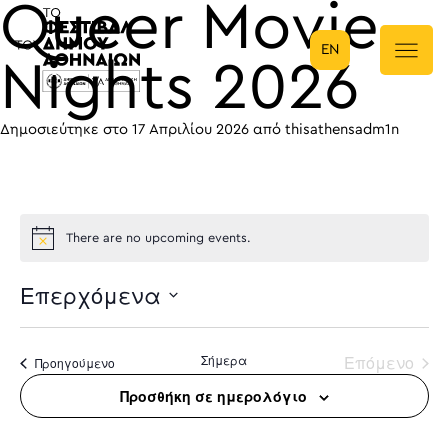
Queer Movie
EN
Κύρια πλοήγηση
Nights 2026
Δημοσιεύτηκε στο
17 Απριλίου 2026
από
thisathensadm1n
There are no upcoming events.
Επερχόμενα
Select
date.
Σήμερα
Επόμενο
Προηγούμενο
Προσθήκη σε ημερολόγιο