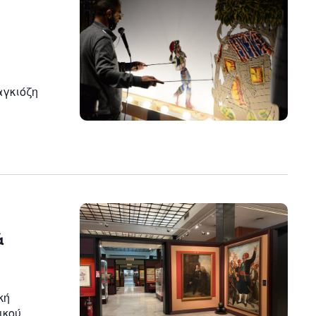
n
αγκιόζη
ά
κή
ικού