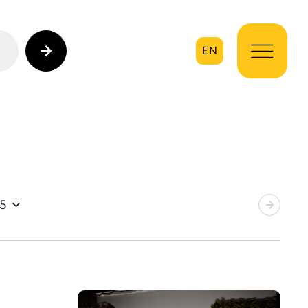
EN
ηση
25