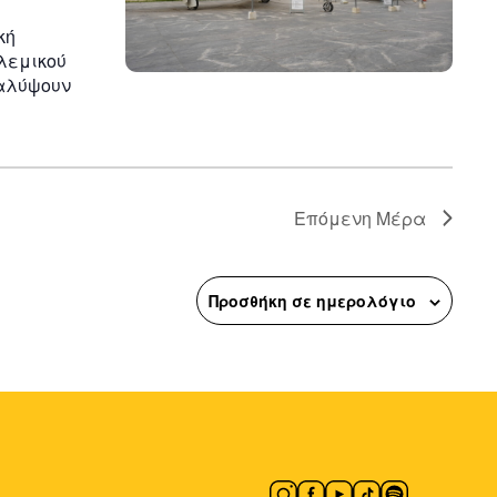
κή
ολεμικού
καλύψουν
Επόμενη Μέρα
Προσθήκη σε ημερολόγιο