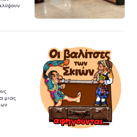
καλύψουν
ους
α μιας
λων