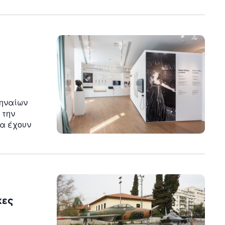
θηναίων
 την
θα έχουν
κες