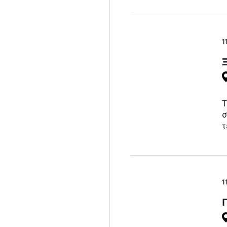
1
Τ
σ
τ
1