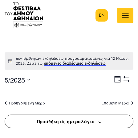
EN
Κύρια πλοήγηση
Δεν βρέθηκαν εκδηλώσεις προγραμματισμένες για 12 Μαΐου,
2025. Δείτε τις
επόμενες διαθέσιμες εκδηλώσεις
5/2025
Eve
Ημέρα
Show
Select
Filters
Vie
date.
Προηγούμενη Μέρα
Επόμενη Μέρα
Nav
Προσθήκη σε ημερολόγιο