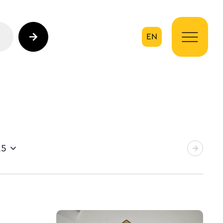
EN
ηση
25