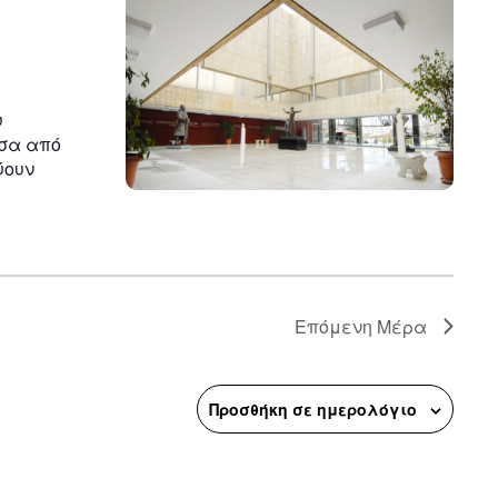
n
υ
έσα από
ύουν
Επόμενη Μέρα
Προσθήκη σε ημερολόγιο