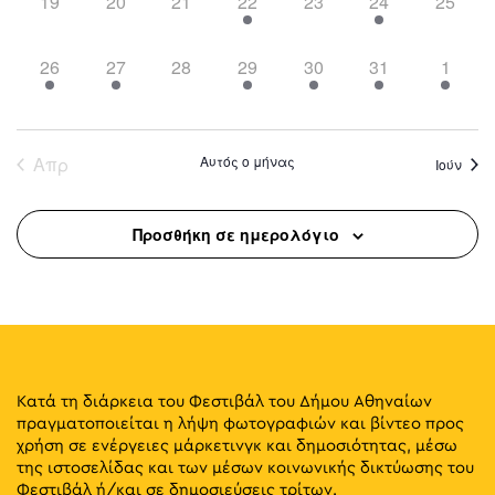
0
0
0
1
0
1
0
19
20
21
22
23
24
25
events,
events,
events,
event,
events,
event,
events,
1
1
0
2
2
2
2
26
27
28
29
30
31
1
event,
event,
events,
events,
events,
events,
events
Απρ
Αυτός ο μήνας
Ιούν
Προσθήκη σε ημερολόγιο
Κατά τη διάρκεια του Φεστιβάλ του Δήμου Αθηναίων
πραγματοποιείται η λήψη φωτογραφιών και βίντεο προς
χρήση σε ενέργειες μάρκετινγκ και δημοσιότητας, μέσω
της ιστοσελίδας και των μέσων κοινωνικής δικτύωσης του
Φεστιβάλ ή/και σε δημοσιεύσεις τρίτων.