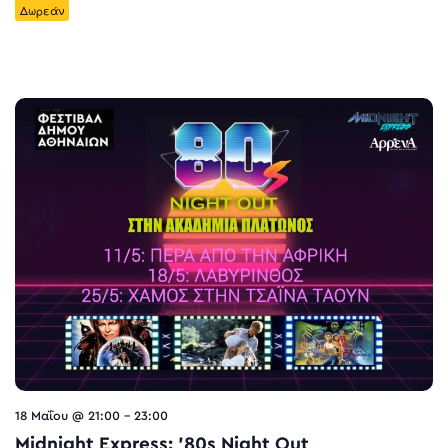
Δωρεάν
18 Μαΐου @ 21:00
-
23:00
Midnight Express: ’80s Night Out