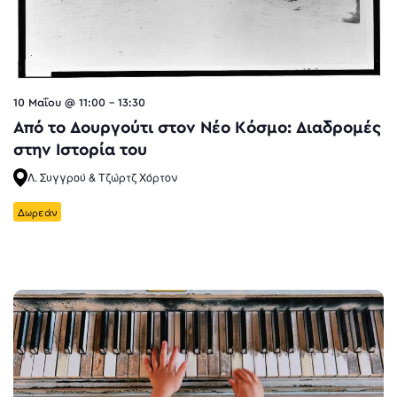
10 Μαΐου @ 11:00
-
13:30
Από το Δουργούτι στον Νέο Κόσμο: Διαδρομές
στην Iστορία του
Λ. Συγγρού & Τζώρτζ Χόρτον
Δωρεάν