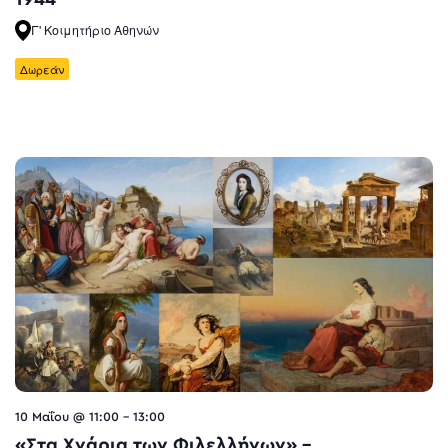
Γ' Κοιμητήριο Αθηνών
Δωρεάν
10 Μαΐου @ 11:00
-
13:00
«Στα Χνάρια των Φιλελλήνων» –