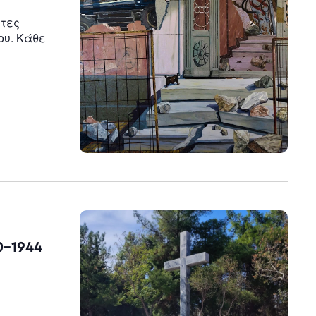
ητες
υ. Κάθε
0-1944