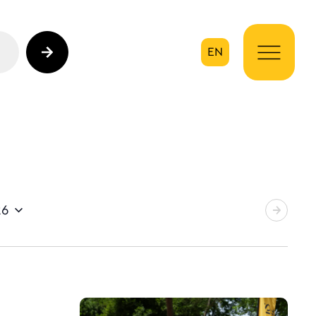
EN
ηση
26