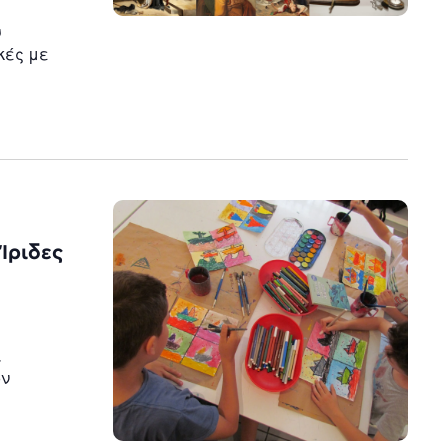
υ
κές με
Ίριδες
ι
ον