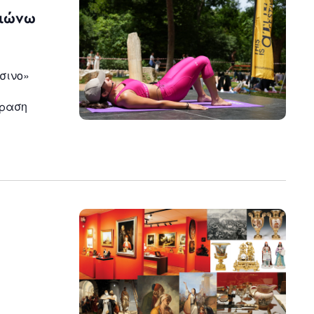
n
νιώνω
σινο»
δραση