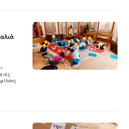
Παλιά
τι
ρειές
 φίλους