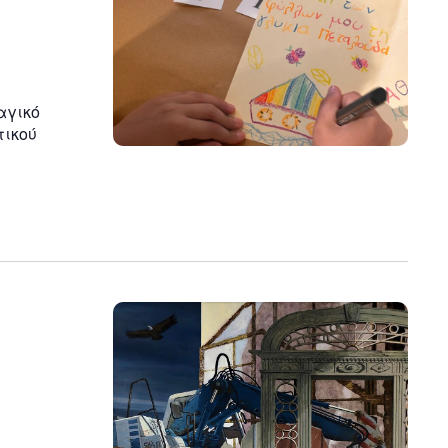
αγικό
τικού