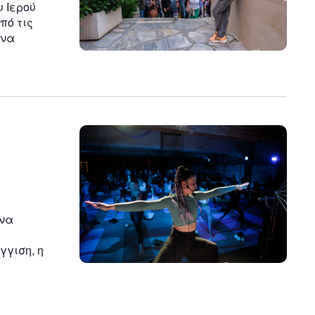
υ Ιερού
πό τις
 να
 να
η
γγιση, η