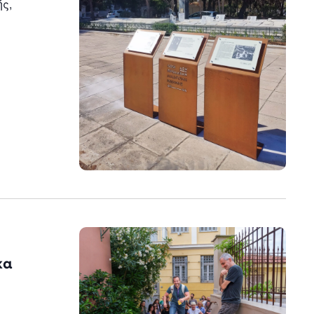
ς,
κα