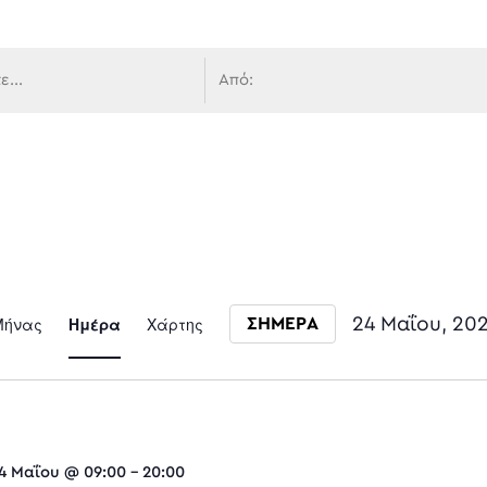
 πλοήγ
Event
Μήνας
Ημέρα
Χάρτης
24 Μαΐου, 20
ΣΗΜΕΡΑ
Select date.
Views
4 Μαΐου @ 09:00
-
20:00