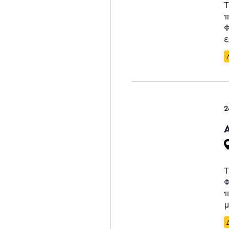
Τ
π
Φ
ε
2
Τ
Φ
π
μ