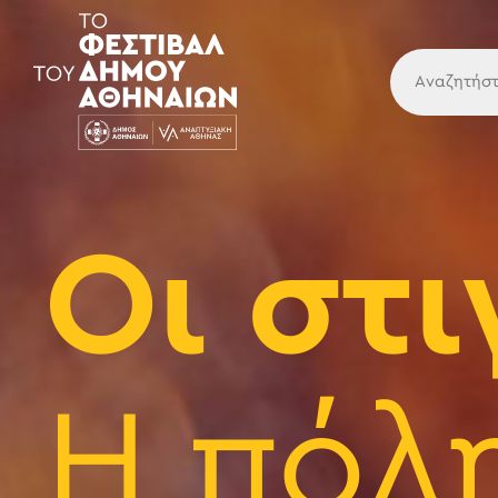
Κύρια
Οι στι
Η πόλη