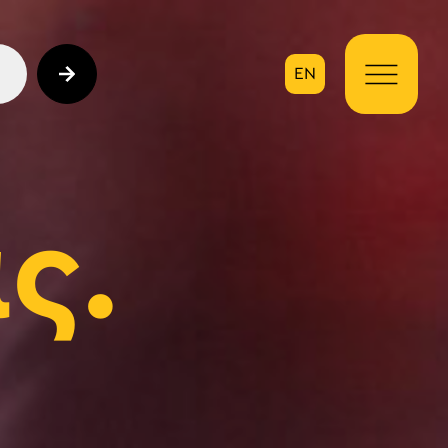
EN
ηση
ς.