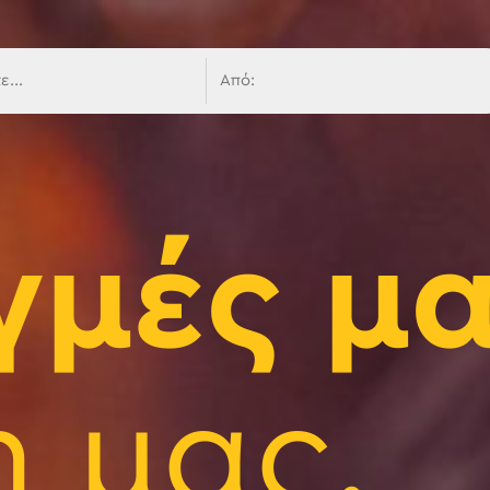
 πλοήγ
γμές μα
 μας.