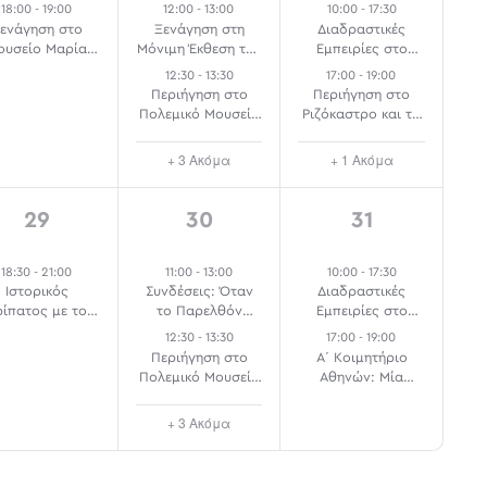
18:00
-
19:00
12:00
-
13:00
10:00
-
17:30
ενάγηση στο
Ξενάγηση στη
Διαδραστικές
ουσείο Μαρία
Μόνιμη Έκθεση του
Εμπειρίες στο
Κάλλας
ΕΙΜ
Μουσείο
12:30
-
13:30
17:00
-
19:00
Φιλελληνισμού
Περιήγηση στο
Περιήγηση στο
Πολεμικό Μουσείο
Ριζόκαστρο και τα
για Παιδιά
Αναφιώτικα
+ 3 Ακόμα
+ 1 Ακόμα
1
5
2
29
30
31
event,
events,
events,
18:30
-
21:00
11:00
-
13:00
10:00
-
17:30
Ιστορικός
Συνδέσεις: Όταν
Διαδραστικές
ρίπατος με τον
το Παρελθόν
Εμπειρίες στο
Δρ. Ιορδάνη
Σχεδιάζει το
Μουσείο
12:30
-
13:30
17:00
-
19:00
απαδόπουλο:
Μέλλον
Φιλελληνισμού
Περιήγηση στο
Α΄ Κοιμητήριο
Κυπριάδου
Πολεμικό Μουσείο
Αθηνών: Μία
για Παιδιά
Υπαίθρια
Γλυπτοθήκη 2
+ 3 Ακόμα