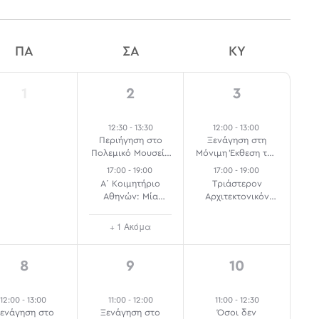
ΠΑ
ΣΑ
ΚΥ
n
0
3
2
1
2
3
events,
events,
events,
12:30
-
13:30
12:00
-
13:00
Περιήγηση στο
Ξενάγηση στη
Πολεμικό Μουσείο
Μόνιμη Έκθεση του
για Παιδιά
ΕΙΜ
17:00
-
19:00
17:00
-
19:00
Α΄ Κοιμητήριο
Τριάστερον
Αθηνών: Μία
Αρχιτεκτονικόν
Υπαίθρια
Στέμμα: Η
Γλυπτοθήκη 1
Νεοκλασική
+ 1 Ακόμα
Τριλογία των
Αθηνών
2
8
4
8
9
10
events,
events,
events,
12:00
-
13:00
11:00
-
12:00
11:00
-
12:30
ενάγηση στο
Ξενάγηση στο
Όσοι δεν