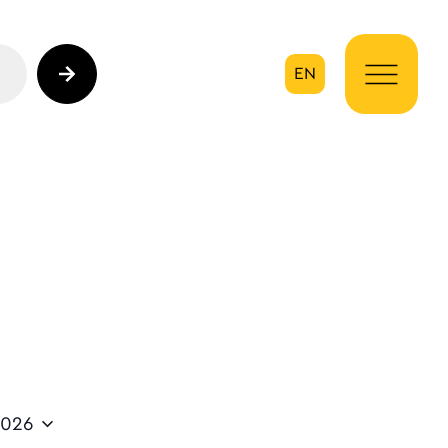
EN
ηση
2026
te.