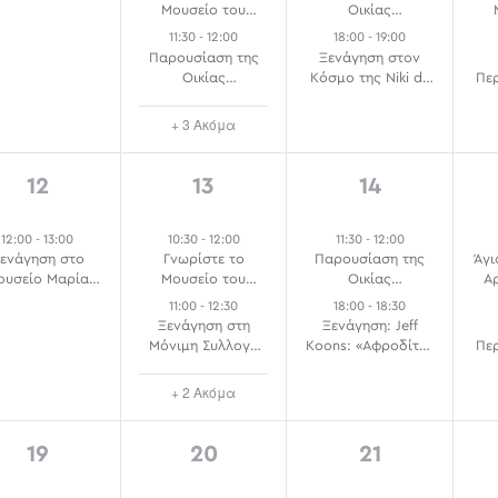
Μουσείο του
Οικίας
Εθνικού
Ναπολέοντα Ζέρβα
11:30
-
12:00
18:00
-
19:00
Τυπογραφείου
Παρουσίαση της
Ξενάγηση στον
(ΜΕΤ)
Οικίας
Κόσμο της Niki de
Πε
Ναπολέοντα Ζέρβα
Saint Phalle
Π
+ 3 Ακόμα
1
4
2
12
13
14
event,
events,
events,
12:00
-
13:00
10:30
-
12:00
11:30
-
12:00
ενάγηση στο
Γνωρίστε το
Παρουσίαση της
Άγι
ουσείο Μαρία
Μουσείο του
Οικίας
Α
Κάλλας
Εθνικού
Ναπολέοντα Ζέρβα
Άγι
11:00
-
12:30
18:00
-
18:30
Τυπογραφείου
Ξε
Ξενάγηση στη
Ξενάγηση: Jeff
(ΜΕΤ)
Μόνιμη Συλλογή
Koons: «Αφροδίτη»
Πε
της Εθνικής
του Lespugue
Γλυπτοθήκης
Π
+ 2 Ακόμα
1
1
2
19
20
21
event,
event,
events,