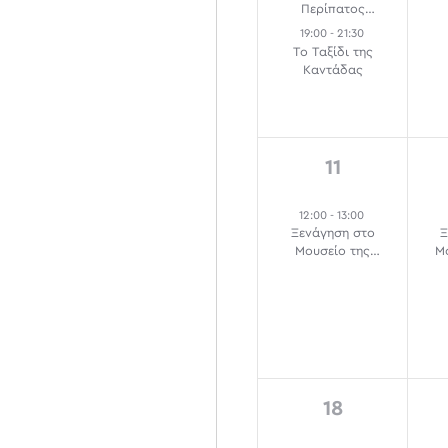
Περίπατος
filtered
«Σαμποτάζ και
19:00
-
21:30
results.
Διαδηλώσεις στην
Το Ταξίδι της
Αθήνα της
Καντάδας
Κατοχής»
1
11
event,
12:00
-
13:00
Ξενάγηση στο
Ξ
Μουσείο της
Μ
Πόλεως των
Αθηνών
1
18
event,