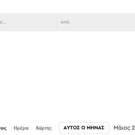
 πλοήγ
Event
νας
Ημέρα
Χάρτης
Μάιος 
ΑΥΤΟΣ Ο ΜΗΝΑΣ
Select da