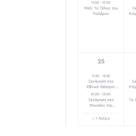
11:00
-
12:00
1945: Το Τέλος του
Ξ
Πολέμου
Κτί
3
25
events,
11:30
-
13:30
Ξενάγηση στο
Ξ
Εθνικό Θέατρο:
Κτί
Κτήριο Τσίλλερ
12:00
-
13:00
Ξενάγηση στο
Το 
Μουσείο της
Πόλεως των
Αθηνών
Α
+ 1 Ακόμα