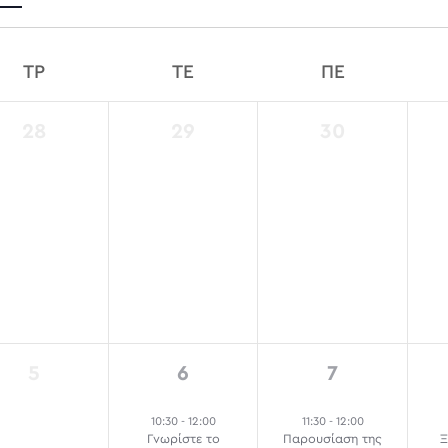
Views
ΤΡ
ΤΕ
ΠΕ
lendar
Navigatio
0
0
0
28
29
30
events,
events,
events,
ents
0
5
2
5
6
7
events,
events,
events,
10:30
-
12:00
11:30
-
12:00
Γνωρίστε το
Παρουσίαση της
Ξ