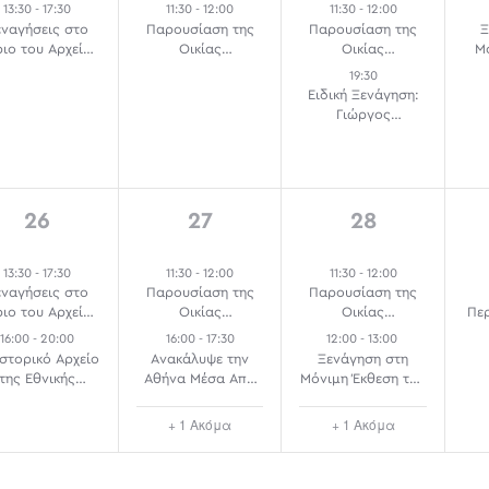
13:30
-
17:30
11:30
-
12:00
11:30
-
12:00
εναγήσεις στο
Παρουσίαση της
Παρουσίαση της
Ξ
ριο του Αρχείου
Οικίας
Οικίας
Μ
Καβάφη
Ναπολέοντα Ζέρβα
Ναπολέοντα Ζέρβα
19:30
Ειδική Ξενάγηση:
Γιώργος
Λουλούδης: Η
Πορεία του Φωτός
– Το Εγγενές
2
3
3
26
27
28
events,
events,
events,
13:30
-
17:30
11:30
-
12:00
11:30
-
12:00
εναγήσεις στο
Παρουσίαση της
Παρουσίαση της
ριο του Αρχείου
Οικίας
Οικίας
Πε
Καβάφη
Ναπολέοντα Ζέρβα
Ναπολέοντα Ζέρβα
16:00
-
20:00
16:00
-
17:30
12:00
-
13:00
Π
Ιστορικό Αρχείο
Ανακάλυψε την
Ξενάγηση στη
της Εθνικής
Αθήνα Μέσα Από
Μόνιμη Έκθεση του
Τράπεζας
το Νερό
ΕΙΜ
νοίγεται στην
+ 1 Ακόμα
+ 1 Ακόμα
Πόλη