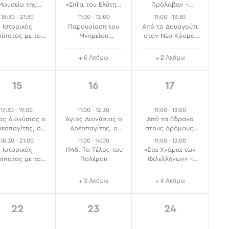
Μουσείο της
«Σπίτι του Ελύτη»-
Πρόλαβαν –
Πόλεως των
Μουσείο
Διαδρομή Μνήμης
18:30
-
21:30
11:00
-
12:00
11:00
-
13:30
Αθηνών
1940-1944
Ιστορικός
Παρουσίαση του
Από το Δουργούτι
ρίπατος με τον
Μνημείου
στον Νέο Κόσμο:
Δρ. Ιορδάνη
Φιλελλήνων επί
Διαδρομές στην
απαδόπουλο:
της Λεωφόρου
Iστορία του
+ 6 Ακόμα
+ 2 Ακόμα
Μακρυγιάννη
Βασιλίσσης Σοφίας
και Κατάθεση
Στεφάνων
2
5
6
15
16
17
events,
events,
events,
17:30
-
19:00
11:00
-
12:30
11:00
-
13:00
ος Διονύσιος ο
Άγιος Διονύσιος ο
Από τα Έδρανα
ρεοπαγίτης, ο
Αρεοπαγίτης, ο
στους Δρόμους:
ος των Αθηνών:
Άγιος των Αθηνών:
Τοπόσημα
18:30
-
21:00
11:00
-
14:00
11:00
-
13:00
ναγήσεις στους
Ξεναγήσεις στους
Φοιτητικών
Ιστορικός
1945: Το Τέλος του
«Στα Χνάρια των
Ναούς του Ι
Ναούς του ΙΙ
Κινητοποιήσεων
ρίπατος με τον
Πολέμου
Φιλελλήνων» –
στην Αθήνα
Δρ. Ιορδάνη
Περιπατητικές
απαδόπουλο:
Διαδρομές με
+ 3 Ακόμα
+ 4 Ακόμα
Χαυτεία
Ζωντανή Ξενάγηση
στην Καρδιά της
Αθήνας
1
5
3
22
23
24
event,
events,
events,