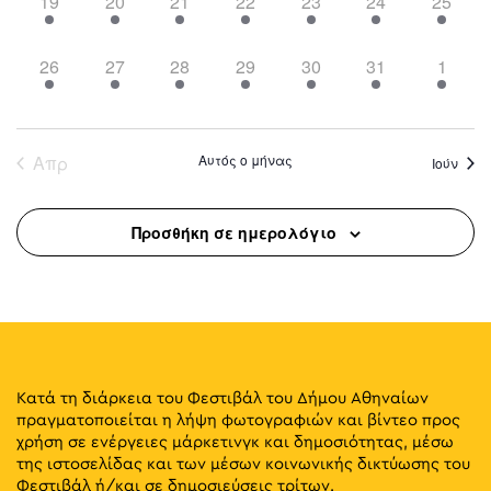
5
6
7
7
4
6
1
19
20
21
22
23
24
25
events,
events,
events,
events,
events,
events,
event,
4
6
5
8
11
8
4
26
27
28
29
30
31
1
events,
events,
events,
events,
events,
events,
events
Απρ
Αυτός ο μήνας
Ιούν
Προσθήκη σε ημερολόγιο
Κατά τη διάρκεια του Φεστιβάλ του Δήμου Αθηναίων
πραγματοποιείται η λήψη φωτογραφιών και βίντεο προς
χρήση σε ενέργειες μάρκετινγκ και δημοσιότητας, μέσω
της ιστοσελίδας και των μέσων κοινωνικής δικτύωσης του
Φεστιβάλ ή/και σε δημοσιεύσεις τρίτων.