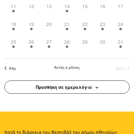
2
0
0
1
0
0
0
11
12
13
14
15
16
17
events,
events,
events,
event,
events,
events,
events,
1
1
0
2
2
2
3
18
19
20
21
22
23
24
event,
event,
events,
events,
events,
events,
events,
4
3
3
1
0
0
1
25
26
27
28
29
30
31
events,
events,
events,
event,
events,
events,
event,
Αυτός ο μήνας
Ιούν
Απρ
Προσθήκη σε ημερολόγιο
Κατά τη διάρκεια του Φεστιβάλ του Δήμου Αθηναίων